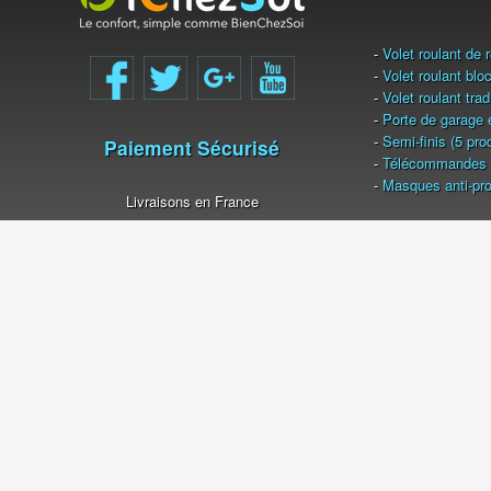
-
Volet roulant de 
-
Volet roulant blo
-
Volet roulant tra
-
Porte de garage 
-
Semi-finis (5 pro
Paiement Sécurisé
-
Télécommandes 
-
Masques anti-pro
Livraisons en France