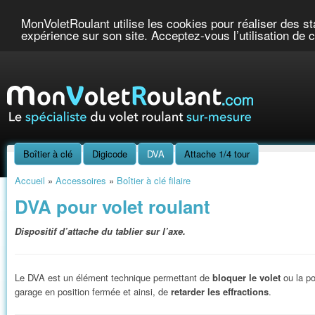
Accueil
Nos Produits
MonVoletRoulant utilise les cookies pour réaliser des stat
expérience sur son site. Acceptez-vous l’utilisation de
Boîtier à clé
Digicode
DVA
Attache 1/4 tour
Accueil
»
Accessoires
»
Boîtier à clé filaire
DVA
pour volet roulant
Dispositif d’attache du tablier sur l’axe.
Le
DVA
est un élément technique permettant de
bloquer le volet
ou la po
garage en position fermée et ainsi, de
retarder les effractions
.