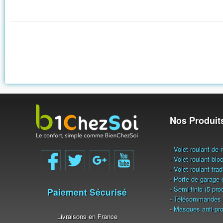
Nos Produit
-
Volet roulant de 
-
Volet roulant blo
-
Volet roulant tra
-
Porte de garage 
-
Semi-finis (5 pro
Paiement Sécurisé
-
Télécommandes 
-
Masques anti-pro
Livraisons en France