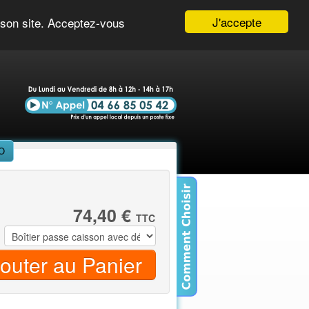
éos
Mon Compte
Panier ( 0 )
J'accepte
r son site. Acceptez-vous
iO
74,40 €
TTC
jouter au Panier