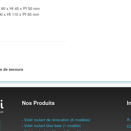
Lg 90 x Ht 45 x Pf 50 mm
 90 x Ht 110 x Pf 50 mm
 de secours
Nos Produits
I
A 
-
Volet roulant de rénovation (6 modèles)
-
Volet roulant bloc-baie (1 modèle)
Co