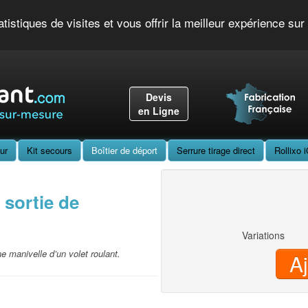
Accueil
Nos Produits
Nos Conseils
Nos Actualités
Nos vid
tistiques de visites et vous offrir la meilleur expérience su
Devis
en Ligne
ur
Kit secours
Boîtier de déport
Serrure tirage direct
Rollixo 
 sortie de
Variations
ne manivelle d’un volet roulant.
A