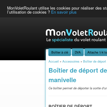
MonVoletRoulant utilise les cookies pour réaliser des sta
l’utilisation de cookies ?
En savoir plus
Boîtier à clé
DVA
Attache 1/4 to
Accueil
»
Accessoires
»
Boîtier de déport
Boîtier de déport de
manivelle
Ce boîtier permet de déporter la sortie d’u
BOÎTIER DE DÉPORT