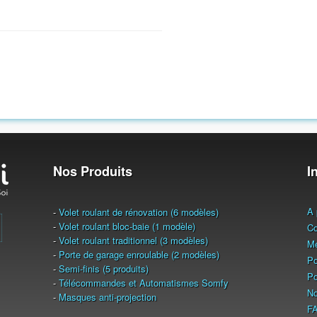
Nos Produits
I
A 
-
Volet roulant de rénovation (6 modèles)
-
Volet roulant bloc-baie (1 modèle)
Co
-
Volet roulant traditionnel (3 modèles)
Me
-
Porte de garage enroulable (2 modèles)
Po
-
Semi-finis (5 produits)
Po
-
Télécommandes et Automatismes Somfy
No
-
Masques anti-projection
F