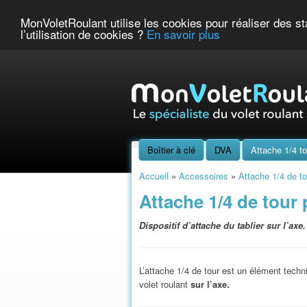
MonVoletRoulant utilise les cookies pour réaliser des sta
l’utilisation de cookies ?
En savoir plus
Boîtier à clé
DVA
Attache 1/4 to
Accueil
»
Accessoires
»
Attache 1/4 de to
Attache 1/4 de tour 
Dispositif d’attache du tablier sur l’axe.
L’attache 1/4 de tour est un élément tech
volet roulant
sur l’axe.