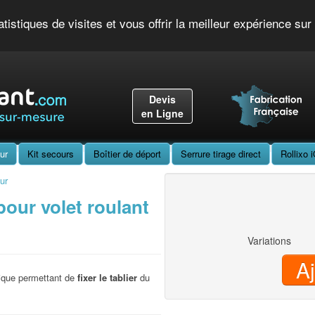
Accueil
Nos Produits
Nos Conseils
Nos Actualités
Nos vid
tistiques de visites et vous offrir la meilleur expérience su
Devis
en Ligne
ur
Kit secours
Boîtier de déport
Serrure tirage direct
Rollixo 
ur
pour volet roulant
Variations
A
nique permettant de
fixer le tablier
du