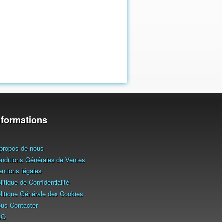
nformations
propos de nous
nditions Générales de Ventes
ntions légales
litique de Confidentialité
litique Générale des Cookies
us Contacter
AQ