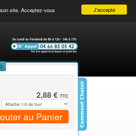
éos
Mon Compte
Panier ( 0 )
J'accepte
r son site. Acceptez-vous
iO
2,88 €
TTC
jouter au Panier